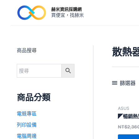
跳
赫米資訊採購網
至
買便宜，找赫米
主
要
內
容
散熱
商品搜尋
篩選器
商品分類
ASUS
電競專區
◤暢銷熱賣
列印設備
NT$
2,36
電腦周邊