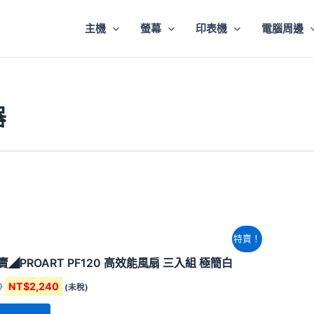
主機
螢幕
印表機
電腦周邊
器
原
目
特賣！
始
前
價
價
◢PROART PF120 高效能風扇 三入組 極簡白
格：
格：
NT$2,360。
NT$2,240。
0
NT$
2,240
(未稅)