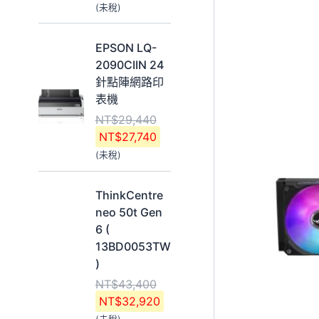
(未稅)
,
,
2
1
原
目
8
6
EPSON LQ-
始
前
0
0
2090CIIN 24
價
價
。
。
針點陣網路印
格
格
表機
：
：
NT$
29,440
N
N
NT$
27,740
T
T
(未稅)
$
$
2
2
原
目
9
7
ThinkCentre
始
前
,
,
neo 50t Gen
價
價
4
7
6 (
格
格
4
4
13BD0053TW
：
：
0
0
)
N
N
。
。
NT$
43,400
T
T
NT$
32,920
$
$