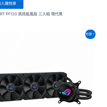
加入購物車
ART PF120 高效能風扇 三入組 現代黑
原
目
特賣！
始
前
價
價
格：
格：
NT$5,700。
NT$5,080。