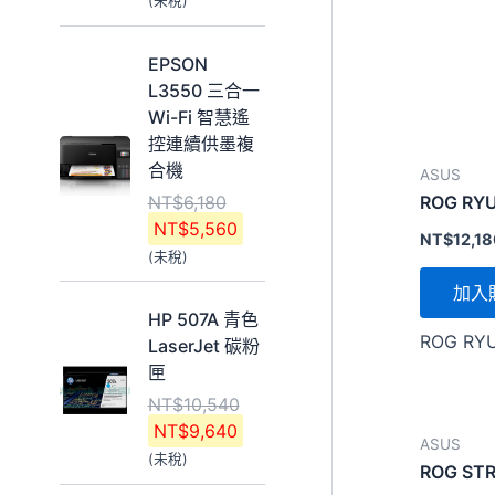
(未稅)
4
3
3
2
原
目
,
,
EPSON
始
前
4
9
L3550 三合一
價
價
0
2
Wi-Fi 智慧遙
格
格
0
0
控連續供墨複
：
：
。
。
合機
ASUS
N
N
NT$
6,180
ROG RY
T
T
NT$
5,560
$
$
NT$
12,1
(未稅)
6
5
,
,
加入
原
目
1
5
HP 507A 青色
始
前
ROG RY
8
6
LaserJet 碳粉
價
價
0
0
匣
格
格
。
。
NT$
10,540
：
：
NT$
9,640
N
N
ASUS
(未稅)
T
T
ROG STR
$
$