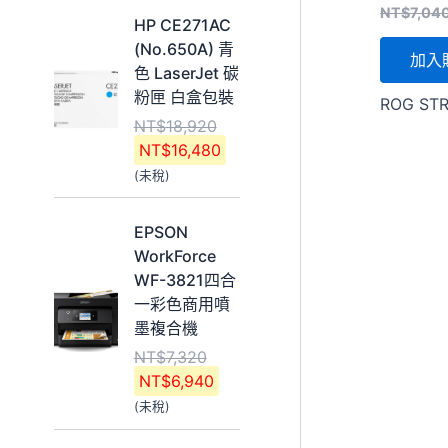
原
目
NT$
7,04
1
9
HP CE271AC
始
前
0
,
(No.650A) 青
加入
價
價
,
6
色 LaserJet 碳
格
格
5
4
粉匣 白盒包裝
ROG STR
：
：
4
0
NT$
18,920
N
N
0
。
NT$
16,480
T
T
。
(未稅)
$
$
1
1
原
目
8
6
EPSON
始
前
,
,
WorkForce
價
價
9
4
WF-3821四合
格
格
2
8
一彩色商用噴
：
：
0
0
墨複合機
N
N
。
。
NT$
7,320
T
T
NT$
6,940
$
$
(未稅)
7
6
,
,