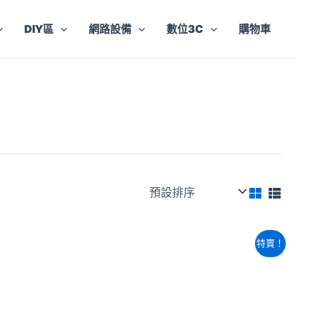
DIY區
網路設備
數位3C
購物車
原
目
特賣！
始
前
價
價
格：
格：
NT$2,360。
NT$2,240。