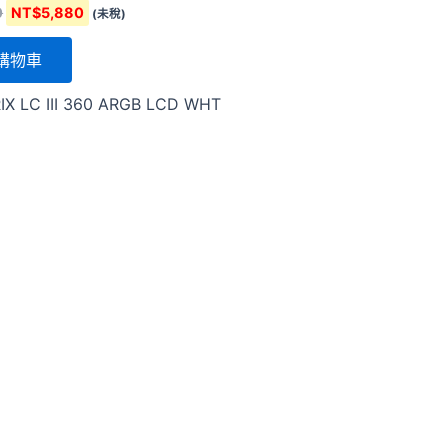
NT$7,040。
NT$5,880。
0
NT$
5,880
(未稅)
購物車
IX LC III 360 ARGB LCD WHT