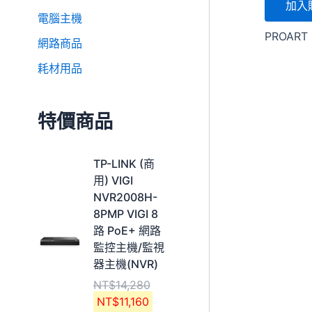
加入
電腦主機
PROAR
網路商品
耗材用品
特價商品
原
目
TP-LINK (商
始
前
用) VIGI
價
價
NVR2008H-
格
格
8PMP VIGI 8
：
：
路 PoE+ 網路
N
N
監控主機/監視
T
T
器主機(NVR)
$
$
NT$
14,280
1
1
NT$
11,160
4
1