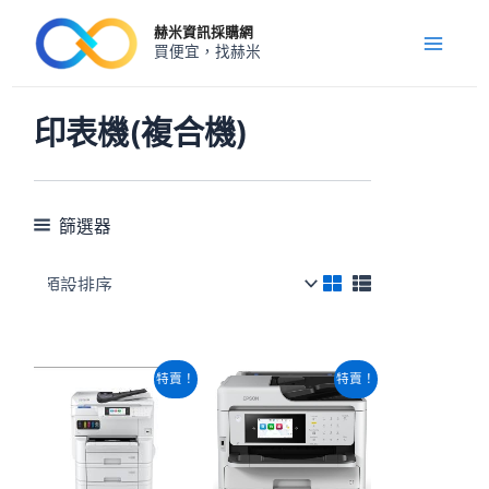
跳
Main
赫米資訊採購網
至
買便宜，找赫米
Menu
主
要
內
印表機(複合機)
容
篩選器
原
目
原
目
特賣！
特賣！
始
前
始
前
價
價
價
價
格：
格：
格：
格：
NT$59,940。
NT$51,860。
NT$16,100。
NT$14,460。