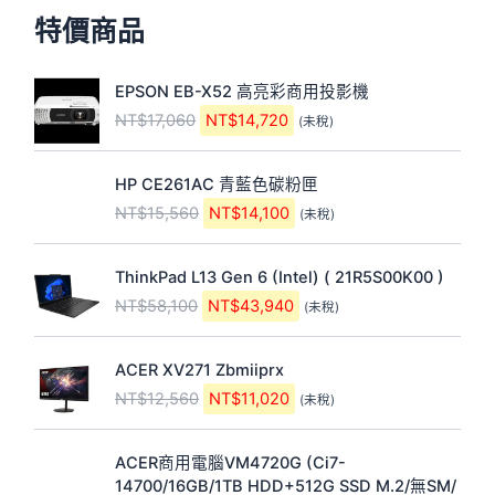
特價商品
原
目
EPSON EB-X52 高亮彩商用投影機
始
前
NT$
17,060
NT$
14,720
(未稅)
價
價
格
格
原
目
：
：
HP CE261AC 青藍色碳粉匣
始
前
N
N
NT$
15,560
NT$
14,100
(未稅)
價
價
T
T
格
格
$
$
原
目
：
：
1
1
ThinkPad L13 Gen 6 (Intel) ( 21R5S00K00 )
始
前
N
N
7
4
NT$
58,100
NT$
43,940
(未稅)
價
價
T
T
,
,
格
格
$
$
0
7
原
目
：
：
1
1
6
2
ACER XV271 Zbmiiprx
始
前
N
N
5
4
0
0
NT$
12,560
NT$
11,020
(未稅)
價
價
T
T
,
,
。
。
格
格
$
$
5
1
原
目
：
：
5
4
6
0
ACER商用電腦VM4720G (Ci7-
始
前
N
N
8
3
0
0
14700/16GB/1TB HDD+512G SSD M.2/無SM/