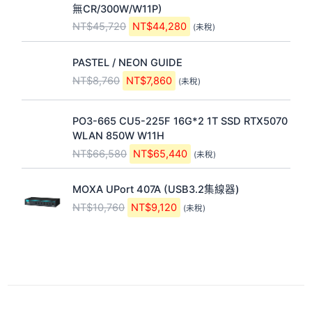
價
價
T
T
,
,
。
。
無CR/300W/W11P)
格
格
$
$
1
9
NT$
45,720
NT$
44,280
(未稅)
：
：
1
1
0
4
N
N
2
1
0
0
原
目
T
T
,
,
。
。
PASTEL / NEON GUIDE
始
前
$
$
5
0
NT$
8,760
NT$
7,860
(未稅)
價
價
4
4
6
2
格
格
5
4
0
0
原
目
：
：
,
,
。
。
PO3-665 CU5-225F 16G*2 1T SSD RTX5070
始
前
N
N
7
2
WLAN 850W W11H
價
價
T
T
2
8
NT$
66,580
NT$
65,440
(未稅)
格
格
$
$
0
0
：
：
8
7
。
。
原
目
N
N
,
,
MOXA UPort 407A (USB3.2集線器)
始
前
T
T
7
8
NT$
10,760
NT$
9,120
(未稅)
價
價
$
$
6
6
格
格
6
6
0
0
：
：
6
5
。
。
N
N
,
,
T
T
5
4
$
$
8
4
1
9
0
0