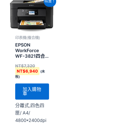
原
目
特賣！
始
前
價
價
格：
格：
NT$7,320。
NT$6,940。
印表機(複合機)
EPSON
WorkForce
WF-3821四合
一彩色商用噴墨
NT$
7,320
複合機
NT$
6,940
(未
稅)
加入購物
車
分離式,四色四
匣/ A4/
4800*2400dpi