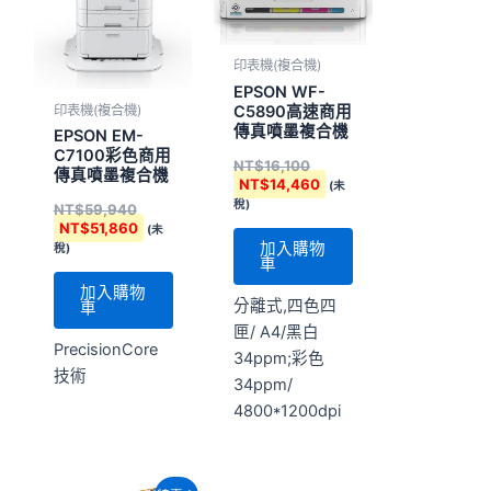
印表機(複合機)
EPSON WF-
印表機(複合機)
C5890高速商用
傳真噴墨複合機
EPSON EM-
C7100彩色商用
NT$
16,100
傳真噴墨複合機
NT$
14,460
(未
稅)
NT$
59,940
NT$
51,860
(未
加入購物
稅)
車
加入購物
分離式,四色四
車
匣/ A4/黑白
PrecisionCore
34ppm;彩色
技術
34ppm/
4800*1200dpi